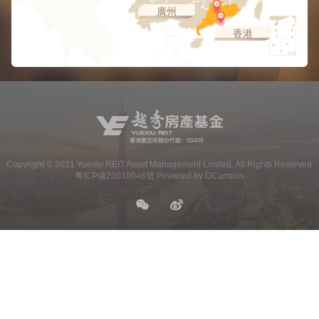
廣州
香港
Copyright ©
2021
Yuexiu REIT Asset Management Limited. All Rights Reserved
粵ICP備20010946號 Powered by DCampus