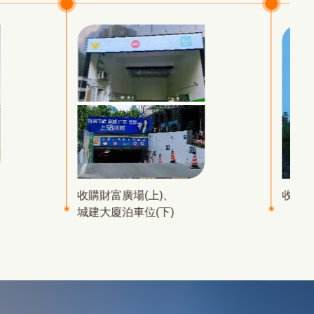
收購財富廣場(上)、
收購香
城建大廈泊車位(下)