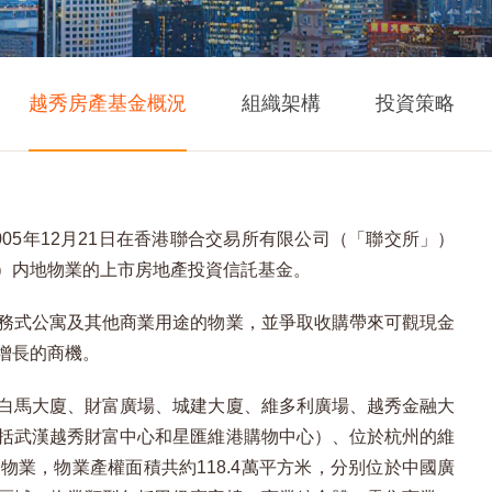
越秀房產基金概況
組織架構
投資策略
05年12月21日在香港聯合交易所有限公司（「聯交所」）
）内地物業的上市房地產投資信託基金。
務式公寓及其他商業用途的物業，並爭取收購帶來可觀現金
增長的商機。
白馬大廈、財富廣場、城建大廈、維多利廣場、越秀金融大
括武漢越秀財富中心和星匯維港購物中心）、位於杭州的維
業，物業產權面積共約118.4萬平方米，分别位於中國廣