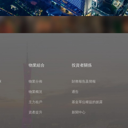
物業組合
投資者關係
隊
物業分佈
財務報告及簡報
物業概況
通告
主力租戶
基金單位權益的披露
資產提升
新聞中心