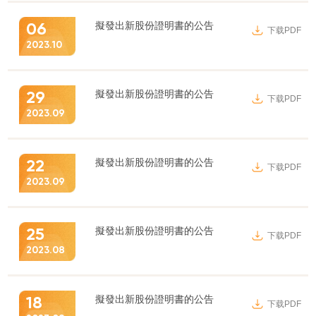
06
擬發出新股份證明書的公告
2023.10
29
擬發出新股份證明書的公告
2023.09
22
擬發出新股份證明書的公告
2023.09
25
擬發出新股份證明書的公告
2023.08
18
擬發出新股份證明書的公告