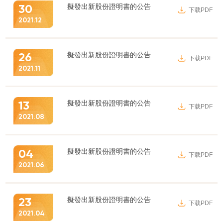
30
擬發出新股份證明書的公告
2021.12
26
擬發出新股份證明書的公告
2021.11
13
擬發出新股份證明書的公告
2021.08
04
擬發出新股份證明書的公告
2021.06
23
擬發出新股份證明書的公告
2021.04