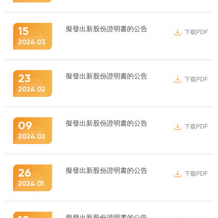
15
擬發出新股份證明書的公告
2024.03
23
擬發出新股份證明書的公告
2024.02
09
擬發出新股份證明書的公告
2024.02
26
擬發出新股份證明書的公告
2024.01
擬發出新股份證明書的公告