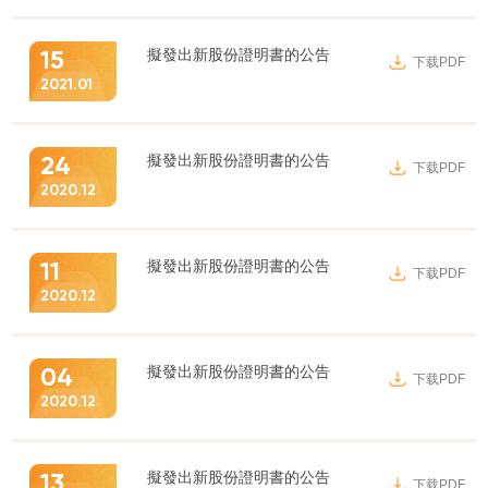
15
擬發出新股份證明書的公告
2021.01
24
擬發出新股份證明書的公告
2020.12
11
擬發出新股份證明書的公告
2020.12
04
擬發出新股份證明書的公告
2020.12
13
擬發出新股份證明書的公告