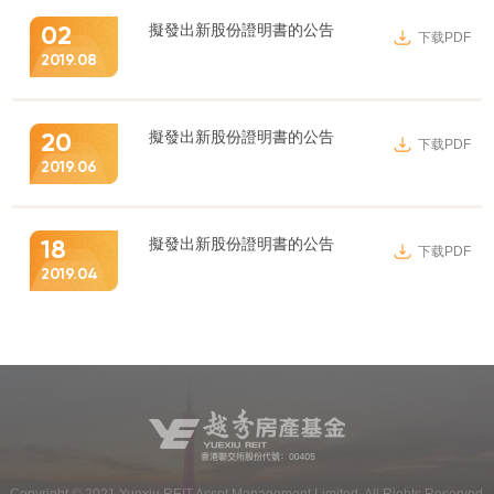
02
擬發出新股份證明書的公告
2019.08
20
擬發出新股份證明書的公告
2019.06
18
擬發出新股份證明書的公告
2019.04