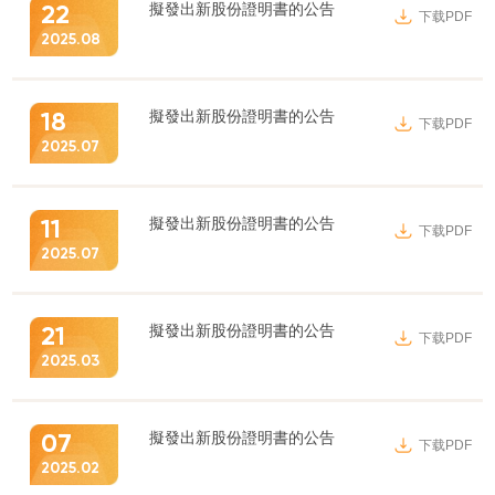
22
擬發出新股份證明書的公告
2025.08
18
擬發出新股份證明書的公告
2025.07
11
擬發出新股份證明書的公告
2025.07
21
擬發出新股份證明書的公告
2025.03
07
擬發出新股份證明書的公告
2025.02