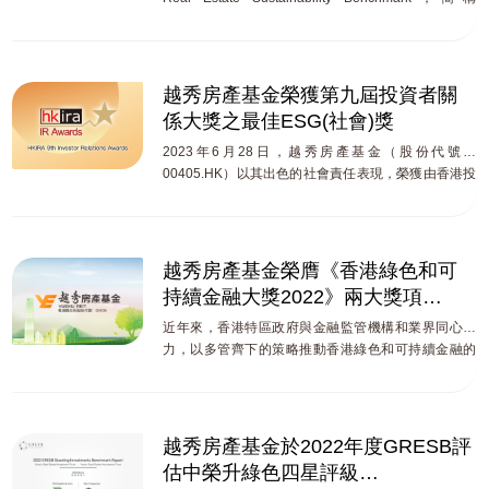
康-安全評級（WELL HSR）認可。 以廣州國際金融中
GRESB）公佈了2023年度評級結果，越秀房產基金
心為例，作為國內首個以LEED V4標準獲得營運階段
（00405.HK）憑藉出色表現連續第二年獲得綠色四星
鉑金級認證的超高層地標建築，其配備VAV空調系統與
評級，連續第三年獲得公開披露最高A評級，可持續發
高效新風技術，實現室內PM2.5過濾率99%，並將濕
展表現獲得國際權威機構持續認可！
越秀房產基金榮獲第九屆投資者關
度精準控制在30%-60%的健康區間，同時，其BOMA
係大獎之最佳ESG(社會)獎
中國COE及國際360認證體系覆蓋建築營運管理、能源
管理、租戶關係等六大領域。繼本次獲得WELL鉑金級
2023年6月28日，越秀房產基金（股份代號：
認證後，廣州國際金融中心成為亞太區首個同時擁有
00405.HK）以其出色的社會責任表現，榮獲由香港投
「WELL+LEED+BOMA中國&國際」4認證的REITs資
資者關係協會（簡稱：HKIRA）舉辦的 2023 年“第九
產。 技術融合：健康建築的「中國方案」 我們打造的
屆香港投資者關係最佳ESG(社會)獎”，彰顯其ESG表
健康建築實踐以技術創新為核心驅動力，通過智能化
現獲得投資界的高度認可。
手段實現節能減排與空間健康度的雙重提升。 水資源
越秀房產基金榮膺《香港綠色和可
管理：對水質進行嚴格的把控與監測。越秀金融大廈
持續金融大獎2022》兩大獎項
通過雨水收集、冷凝水回收等技術，每年循環用水超
綠色金融表現優異 首獲權威機構認
1000噸，既保障水質安全，又實現水資源的閉環管
近年來，香港特區政府與金融監管機構和業界同心協
理；同時，採用智能化水質監測系統，即時追蹤15項
可
力，以多管齊下的策略推動香港綠色和可持續金融的
水質指標，確保樓內租戶飲水安全，並結合BIM、BA
發展，市場規模持續增長，生態日趨成熟。2021年在
系統對能耗即時監控，節水量達44.15%。 空間的溫
港安排和發行的綠色和可持續債務融資額再創新高，
度：為營造舒適的辦公環境，空間環境管理是健康建
達570億美元，按年增長4倍；當中綠色和可持續債券
築實踐的另一大亮點。通過降噪材料，結合空間聲場
總額達313億美元，佔亞洲區市場的三分之一，位居亞
越秀房產基金於2022年度GRESB評
優化技術，將辦公空間噪音控制在舒適分貝；廣州國
洲地區國際債券安排發行量首位。藉著與内地的緊密
估中榮升綠色四星評級
際金融中心採用中空雙銀LOW-E玻璃幕牆，除可阻擋
聯繫，香港可帶動環球資金流入内地碳市場，把握十