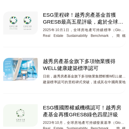
ESG里程碑！越秀房產基金首獲
GRESB最高五星評級，處於全球領
先水平
2025年10月1日，全球房地產可持續標準（Global
Real Estate Sustainability Benchmark，簡稱
GRESB）正式發佈了2025年評級結果。越秀房產基金
（00405.HK）於本輪評估中首次榮膺最高五星評級和
「全球行業領導者-上市企業（多元物業類別）」殊
榮，並連續第五年獲得公開披露最高A評級。
越秀房產基金旗下多項物業獲得
WELL健康建築標準認可
日前，越秀房產基金旗下多項物業集體斬獲WELL健康
建築標準認可的里程碑式突破，達成其在中國商業地
產ESG賽道的又一次積極探索與實踐成果。其中，廣
州國際金融中心寫字樓和越秀金融大廈以優異表現高
分通過鉑金級WELL認證，成為珠江新城CBD唯二獲得
LEED與WELL雙鉑金級認證的項目，彰顯我們打造商
ESG獲國際權威機構認可！越秀房
辦領域健康建築標準「中國樣本」的傑出成就。同
產基金再獲GRESB綠色四星評級
時，廣州國際金融中心商場、財富廣場、城建大廈、
維多利廣場、武漢越秀財富中心、武漢星匯維港購物
2023年10月，全球房地產可持續發展基準（Global
中心、上海越秀大廈和杭州維多利中心獲得WELL健
Real Estate Sustainability Benchmark，簡稱