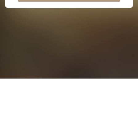
Copyright ©
2021
Yuexiu REIT Asset Management Limited. All Rights Reserved
粵ICP備20010946號 Powered by DCampus