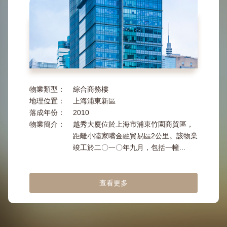
物業類型：
綜合商務樓
地理位置：
上海浦東新區
落成年份：
2010
物業簡介：
越秀大廈位於上海市浦東竹園商貿區，
距離小陸家嘴金融貿易區2公里。該物業
竣工於二〇一〇年九月，包括一幢...
查看更多